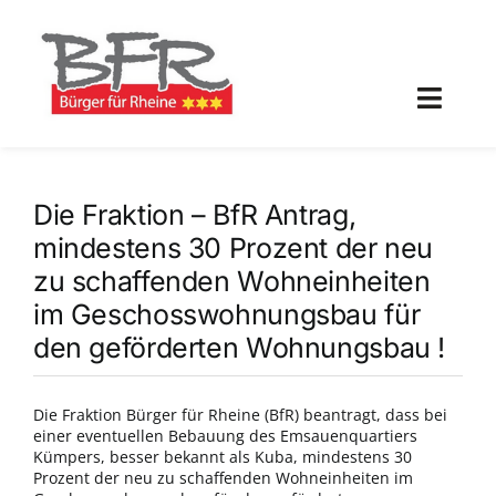
Zum
Inhalt
springen
Toggl
Navig
Aktuell
Die Fraktion – BfR Antrag,
Programm
mindestens 30 Prozent der neu
zu schaffenden Wohneinheiten
Bürger für Rheine
im Geschosswohnungsbau für
den geförderten Wohnungsbau !
Partnerprojekte
Die Fraktion Bürger für Rheine (BfR) beantragt, dass bei
Galerie
einer eventuellen Bebauung des Emsauenquartiers
Kümpers, besser bekannt als Kuba, mindestens 30
Prozent der neu zu schaffenden Wohneinheiten im
Mitglied werden!