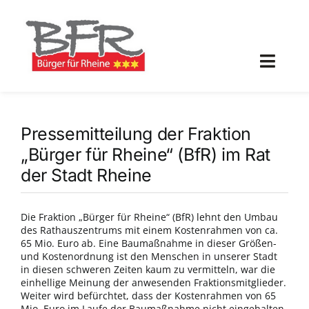
Zum
Inhalt
springen
Toggl
Navig
Aktuell
Pressemitteilung der Fraktion
Programm
„Bürger für Rheine“ (BfR) im Rat
der Stadt Rheine
Bürger für Rheine
Die Fraktion „Bürger für Rheine“ (BfR) lehnt den Umbau
Partnerprojekte
des Rathauszentrums mit einem Kostenrahmen von ca.
65 Mio. Euro ab. Eine Baumaßnahme in dieser Größen-
und Kostenordnung ist den Menschen in unserer Stadt
Galerie
in diesen schweren Zeiten kaum zu vermitteln, war die
einhellige Meinung der anwesenden Fraktionsmitglieder.
Weiter wird befürchtet, dass der Kostenrahmen von 65
Mitglied werden!
Mio. Euro im Laufe der Baumaßnahme nicht eingehalten