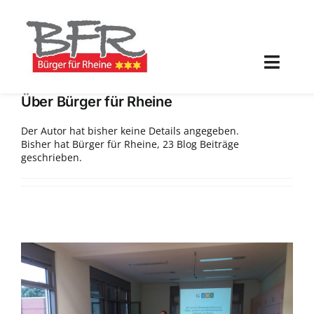
Zum
Inhalt
springen
Toggl
Navig
Über
Bürger für Rheine
Aktuell
Der Autor hat bisher keine Details angegeben.
Bisher hat Bürger für Rheine, 23 Blog Beiträge
Programm
geschrieben.
Bürger für Rheine
Partnerprojekte
Galerie
Mitglied werden!