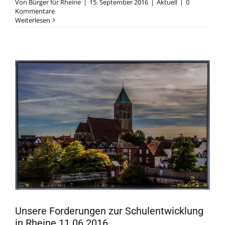
Von
Bürger für Rheine
|
15. September 2016
|
Aktuell
|
0
Kommentare
Weiterlesen
Unsere Forderungen zur Schulentwicklung
in Rheine 11.06.2016